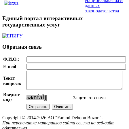
Национальная база
данных
законодательства
Единый портал интерактивных
государственных услуг
Обратная связь
Ф.И.О.:
E-mail
Текст
вопроса:
Введите
n
f
a
l
j
o
z
k
Защита от спама
код:
Copyright © 2014-2026 АО "Farhod Dehqon Bozori".
При перепечатке материалов сайта ссылка на веб-сайт
обязательна.