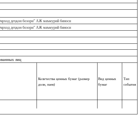
Фарход деҳқон бозори” АЖ маъмурий биноси
Фарход деҳқон бозори” АЖ маъмурий биноси
ованных лиц
Количества ценных бумаг (размер
Вид ценных
Тип
доли, паев)
бумаг
события