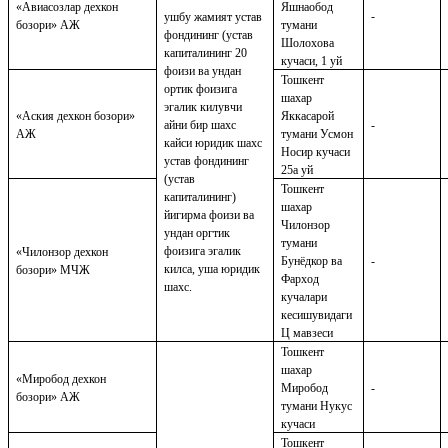
«Авиасозлар дехкон
Яшнаобод
-
ушбу жамият устав
бозори» АЖ
тумани
фондининг (устав
Шолохова
капиталининг 20
кучаси, 1 уй
фоизи ва ундан
Тошкент
ортик фоизига
шахар
эгалик килувчи
«Аския дехкон бозори»
Яккасарой
айни бир шахс
-
АЖ
тумани У
с
мон
кайси юридик шахс
Носир кучаси
устав фондининг
25а уй
(устав
Тошкент
капиталининг)
шахар
йигирма фоизи ва
Чилонзор
ундан оргтик
тумани
фоизига эгалик
«
Чилонзор
дехкон
Бунёдкор ва
-
килса, уша юридик
бозори»
МЧЖ
Фарход
шахс.
кучалари
кесишувидаги
Ц мавзеси
Тошкент
шахар
«Миробод дехкон
Миробод
-
бозори» АЖ
тумани Нукус
кучаси
Тошкент