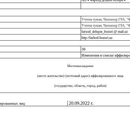
АО
«
Фарход деҳқон бозори
»
Учтепа туман, Чилонзор Г9А, “
Учтепа туман, Чилонзор Г9А, “
farxod_dehqon_bozori @ mail.uz
http://farhod-bozori.uz
36
Изменения в списке аффилир
Местонахождение
(место жительство) (почтовый адрес) аффилированного лица
(государство, область, город, район)
20.09.2022 г.
лированных лиц: