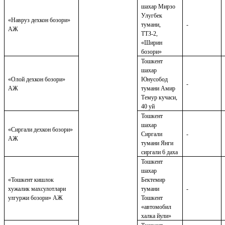
шахар Мирзо
Улугбек
«Навруз дехкон бозори»
тумани,
-
АЖ
ТТЗ-2,
«Ширин
бозори»
Тошкент
шахар
«Олой дехкон бозори»
Юнусобод
-
АЖ
тумани Амир
Темур кучаси,
40 уй
Тошкент
шахар
«Сиргали дехкон бозори»
Сиргали
-
АЖ
тумани Янги
сиргали 6 даха
Тошкент
шахар
«Тошкент кишлок
Бектемир
хужалик махсулотлари
тумани
-
улгуржи бозори» АЖ
Тошкент
«автомобил
халка йули»