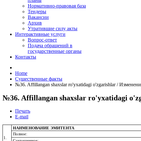
планы
Нормативно-правовая база
Тендеры
Вакансии
Архив
Утратившие силу акты
Интерактивные услуги
Вопрос-ответ
Подача обращений в
государственные органы
Контакты
Home
Существенные факты
№36. Affillangan shaxslar ro'yxatidagi o'zgarishlar / Изме
№36. Affillangan shaxslar ro'yxatidagi 
Печать
E-mail
НАИМЕНОВАНИЕ ЭМИТЕНТА
Полное:
1.
Сокращенное: