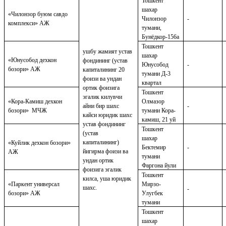
Тошкент
шахар
«Чилонзор буюм савдо
Чилонзор
-
комплекси» АЖ
тумани,
Бунёдкор-156а
Тошкент
ушбу жамият устав
шахар
«Юнусобод дехкон
фондининг (устав
Юнусобод
-
бозори» АЖ
капиталининг 20
тумани Д-3
фоизи ва ундан
квартал
ортик фоизига
Тошкент
эгалик килувчи
«Кора-Камиш дехкон
Олмазор
айни бир шахс
-
бозори»
МЧЖ
тумани Кора-
кайси юридик шахс
камиш, 21 уй
устав фондининг
Тошкент
(устав
шахар
капиталининг)
«Куйлик дехкон бозори»
Бектемир
-
йигирма фоизи ва
АЖ
тумани
ундан ортик
Фаргона йули
фоизига эгалик
Тошкент
килса, уша юридик
«Паркент универсал
Мирзо-
шахс.
-
бозори» АЖ
Улугбек
тумани
Тошкент
шахар