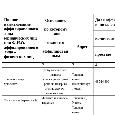
Полное
Доля аффи
Основание,
наименование
капитале 
аффилированного
по которому
лица –
лицо
юридических лиц
количеств
является
или Ф.И.О.
Адрес
аффилированного
аффилирован-
лица –
простые
ным
физических лиц
1
2
3
4
ушбу жамиятнинг
йигирма
Тошкент
Тошкент шаҳар
фоиз ва ундан ортик
ша
ҳ
ар
43 514 800
ҳокимияти
фоиз акцияларига
Шайхонтоҳур
эгалик килувчи
тумани
юридик шахс.
Жамиятнинг шуъба
Тошкент ш,
Элга хизмат фарход файз
-
корхонаси
Учтепа
Тошкент
шахар