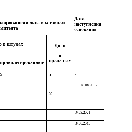
Дата
лированного лица в уставном
наступления
эмитента
основания
о в штуках
Доля
в
процентах
привилегированные
5
6
7
18.08.2015
-
99
16.03.2021
-
-
18.08.2015