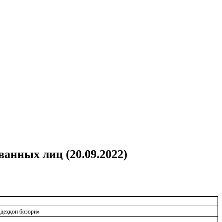
ованных лиц (20.09.2022)
 деҳқон бозори
»