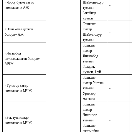
«Чорсу буюм савдо
Шайхонтохур
-
комплекси» АЖ
тумани
Закайнар
кучаси
Тошкент
«Эски жува дехкон
шахар
-
бозори» АЖ
Шайхотохур
тумани
Тошкент
шахар
«Янгиобод
Яшнаобод
ихтисослашган бозори»
-
тумани
МЧЖ
Толарик
кучаси, 1 уй
Тошкент
шахар Учтепа
«Урикзор савдо
тумани
-
комплекси» МЧЖ
Урикзор
мавзеси
Т
о
шкент
шахар
Чилонзор
«Бек тупи савдо
тумани
-
комплекси» МЧЖ
Тошкент
автомобил