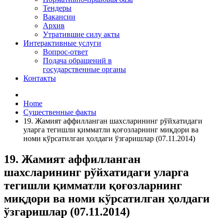
Тендеры
Вакансии
Архив
Утратившие силу акты
Интерактивные услуги
Вопрос-ответ
Подача обращений в
государственные органы
Контакты
Home
Существенные факты
19. Жамият аффилланган шахсларининг рўйхатидаги
уларга тегишли қимматли қоғозларнинг миқдори ва
номи кўрсатилган ҳолдаги ўзгаришлар‎‎ (07.11.2014)
19. Жамият аффилланган
шахсларининг рўйхатидаги уларга
тегишли қимматли қоғозларнинг
миқдори ва номи кўрсатилган ҳолдаги
ўзгаришлар‎‎ (07.11.2014)