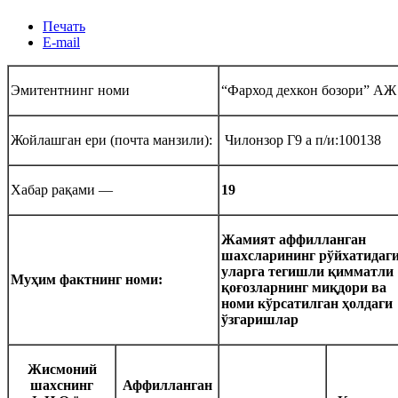
Печать
E-mail
Эмитентнинг номи
“Фарход дехкон бозори” АЖ
Жойлашган ери (почта манзили):
‎ Чилонзор Г9 а п/и:100138
Хабар рақами —
19
Жамият аффилланган
шахсларининг рўйхатидаг
уларга тегишли қимматли
Муҳим фактнинг номи:‎
қоғозларнинг миқдори ва
номи кўрсатилган ҳолдаги
ўзгаришлар‎‎
Жисмоний
шахснинг
Аффилланган