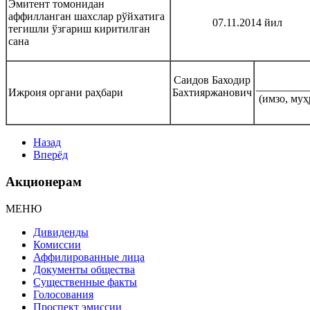
‎‎Эмитент томонидан
аффилланган шахслар рўйхатига
‎‎07.11.2014 йил
тегишли ўзгариш киритилган
сана ‎
Саидов Баходир
_________
Ижроия органи раҳбари‎‎‎
Бахтияржанович
‎(имзо, муҳр
Назад
Вперёд
Акционерам
МЕНЮ
Дивиденды
Комиссии
Аффилированные лица
Документы общества
Существенные факты
Голосования
Проспект эмиссии