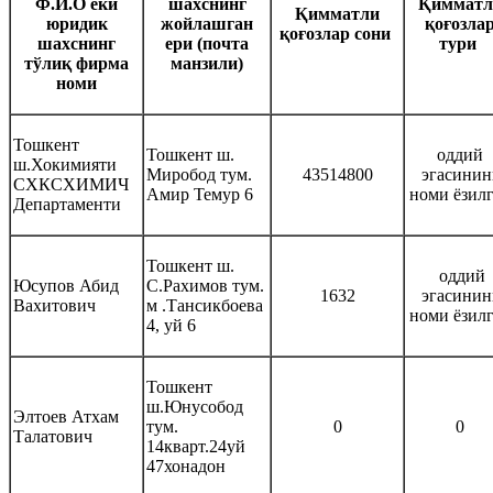
Ф.И.О ёки
шахснинг
Қимматл
Қимматли
юридик
жойлашган
қоғозла
қоғозлар сони ‎
шахснинг
ери (почта
тури ‎
тўлиқ фирма
манзили)‎
номи‎
‎Тошкент
‎‎Тошкент ш.
‎оддий
ш.Хокимияти
Миробод тум.
43514800
эгасинин
СХКСХИМИЧ
Амир Темур 6
номи ёзил
Департаменти
‎Тошкент ш.
‎ оддий
‎Юсупов Абид
С.Рахимов тум.
1632
эгасинин
Вахитович
м .Тансикбоева
номи ёзил
4, уй 6
Тошкент
ш.Юнусобод
Элтоев Атхам
тум.
0
0
Талатович
14кварт.24уй
47хонадон