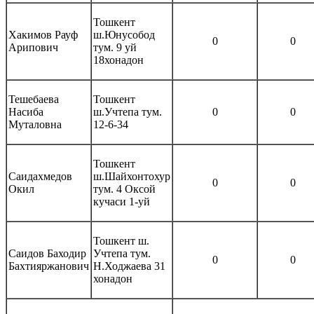
Тошкент
Хакимов Рауф
ш.Юнусобод
0
0
Арипович
тум. 9 уй
18хонадон
Тешебаева
Тошкент
Насиба
ш.Учтепа тум.
0
0
Муталовна
12-6-34
Тошкент
Саидахмедов
ш.Шайхонтохур
0
0
Окил
тум. 4 Оксой
кучаси 1-уй
Тошкент ш.
Саидов Баходир
Учтепа тум.
0
0
Бахтияржанович
Н.Ходжаева 31
хонадон