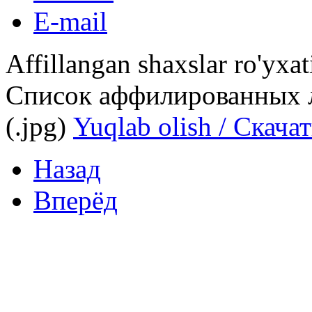
E-mail
Affillangan shaxslar ro'yxat
Cписок аффилированных л
(.jpg)
Yuqlab olish / Скача
Назад
Вперёд